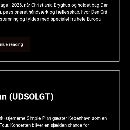
lbage i 2026, når Christiania Bryghus og holdet bag Den
 beer, passioneret håndværk og fællesskab, hvor Den Grå
lstemning og fyldes med specialøl fra hele Europa.
inue reading
lan (UDSOLGT)
punk-stjernerne Simple Plan gæster København som en
our. Koncerten bliver en sjælden chance for